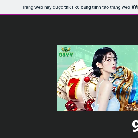
Trang web này được thiết kế bằng trình tạo trang web